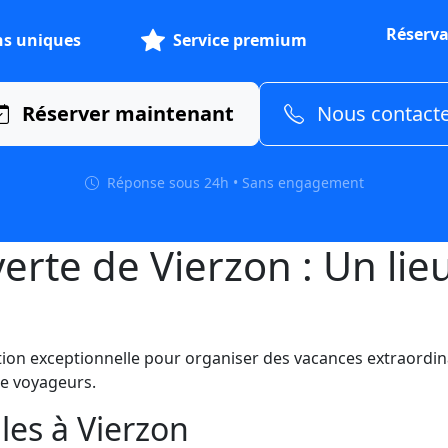
Réserva
ns uniques
Service premium
Réserver maintenant
Nous contact
Réponse sous 24h • Sans engagement
erte de Vierzon : Un lie
tion exceptionnelle pour organiser des vacances extraordinai
de voyageurs.
les à Vierzon