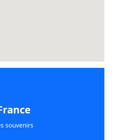
France
es souvenirs