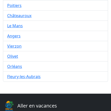
Poitiers
Châteauroux
Le Mans
Angers
Vierzon
Olivet
Orléans
Fleury-les-Aubrais
Aller en vacances