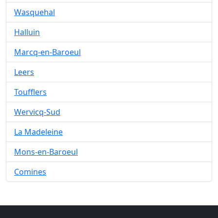
Wasquehal
Halluin
Marcq-en-Baroeul
Leers
Toufflers
Wervicq-Sud
La Madeleine
Mons-en-Baroeul
Comines