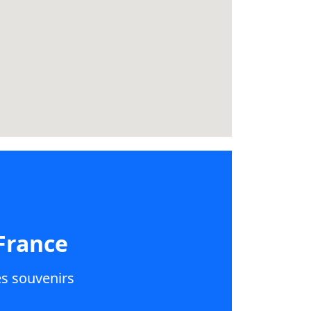
France
es souvenirs